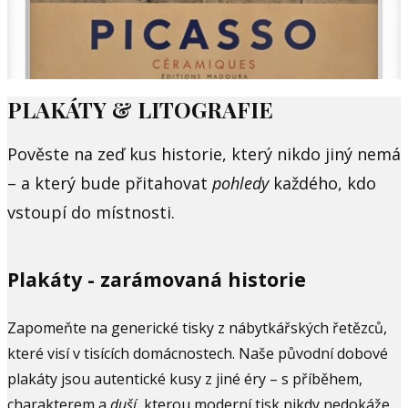
PLAKÁTY & LITOGRAFIE
Pověste na zeď kus historie, který nikdo jiný nemá
– a který bude přitahovat
pohledy
každého, kdo
vstoupí do místnosti.
Plakáty - zarámovaná historie
Zapomeňte na generické tisky z nábytkářských řetězců,
které visí v tisících domácnostech. Naše původní dobové
plakáty jsou autentické kusy z jiné éry – s příběhem,
charakterem a
duší
, kterou moderní tisk nikdy nedokáže