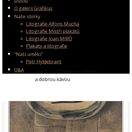
Domů
O galerii Grafikus
Naše sbírky
Litografie Alfons Mucha
Litografie Mistři plakátů
Litografie Joan MIRÓ
Plakaty a litografie
"Naši umělci"
Petr Hyldebrant
Q&A
Grafikus | Galerie s uměním
a dobrou kávou